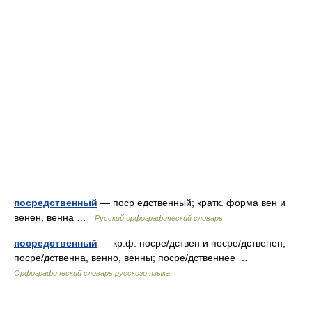
посредственный
— поср едственный; кратк. форма вен и
венен, венна …
Русский орфографический словарь
посредственный
— кр.ф. посре/дствен и посре/дственен,
посре/дственна, венно, венны; посре/дственнее …
Орфографический словарь русского языка