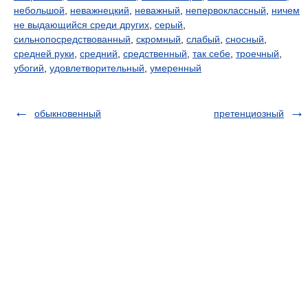
небольшой
,
неважнецкий
,
неважный
,
непервоклассный
,
ничем
не выдающийся среди других
,
серый
,
сильнопосредствованный
,
скромный
,
слабый
,
сносный
,
средней руки
,
средний
,
средственный
,
так себе
,
троечный
,
убогий
,
удовлетворительный
,
умеренный
обыкновенный
претенциозный