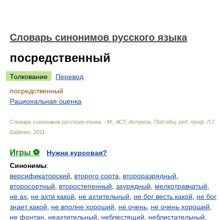
Словарь синонимов русского языка
посредственный
Толкование
Перевод
посредственный
Рациональная оценка
Словарь синонимов русского языка. - М.: АСТ, Астрель
.
Под общ. ред. проф. Л.Г.
Бабенко
.
2011
.
Игры ⚽
Нужна курсовая?
Синонимы
:
версификаторский
,
второго сорта
,
второразрядный
,
второсортный
,
второстепенный
,
заурядный
,
мелкотравчатый
,
не ах
,
не ахти какой
,
не ахтительный
,
не бог весть какой
,
не бог
знает какой
,
не вполне хороший
,
не очень
,
не очень хороший
,
не фонтан
,
неахтительный
,
неблестящий
,
неблистательный
,